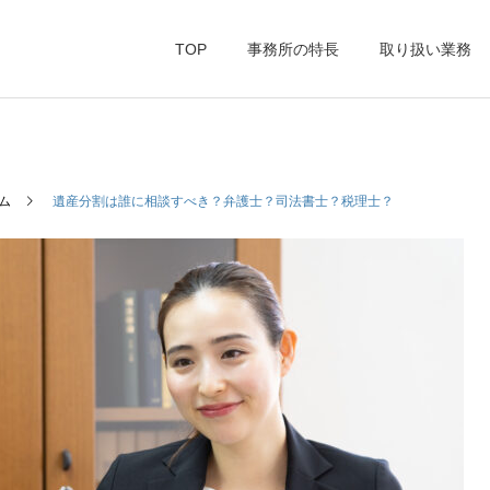
TOP
事務所の特長
取り扱い業務
ム
遺産分割は誰に相談すべき？弁護士？司法書士？税理士？
家族信託（民事信託）
個人顧問
企業法務・商事紛争
債権回収