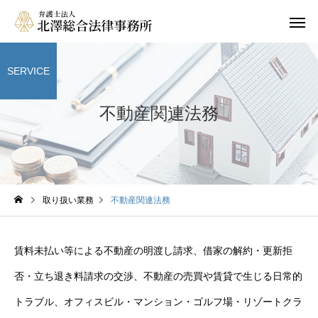
SERVICE
不動産関連法務
相続
家族信託（民
取り扱い業務
不動産関連法務
企業顧問
企業法務・商
賃料未払い等による不動産の明渡し請求、借家の解約・更新拒
否・立ち退き料請求の交渉、不動産の売買や賃貸で生じる日常的
トラブル、オフィスビル・マンション・ゴルフ場・リゾートクラ