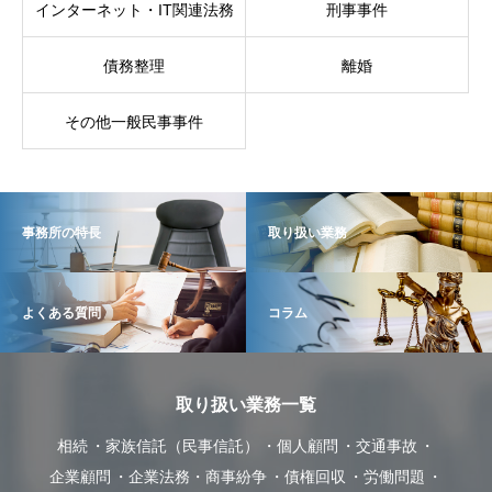
インターネット・IT関連法務
刑事事件
債務整理
離婚
その他一般民事事件
事務所の特長
取り扱い業務
よくある質問
コラム
取り扱い業務一覧
相続
家族信託（民事信託）
個人顧問
交通事故
企業顧問
企業法務・商事紛争
債権回収
労働問題