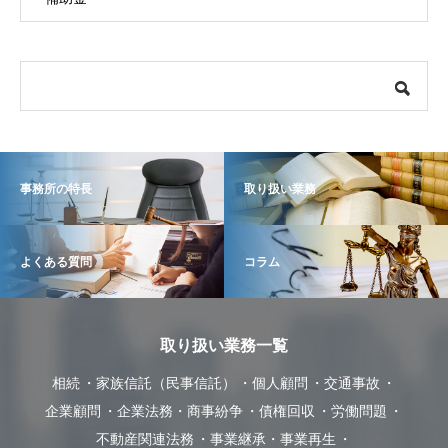
事務所の特長
取り扱い業務
よくある質問
コラム
取り扱い業務一覧
相続
家族信託（民事信託）
個人顧問
交通事故
企業顧問
企業法務・商事紛争
債権回収
労働問題
不動産関連法務
事業継承・事業再生