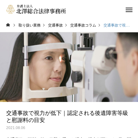
取り扱い業務
交通事故
交通事故コラム
交通事故で視力が低下｜認定される後遺障害等級と慰謝料の目安
相続
家族信託（民
企業顧問
企業法務・商
交通事故で視力が低下｜認定される後遺障害等級
と慰謝料の目安
2021.08.06